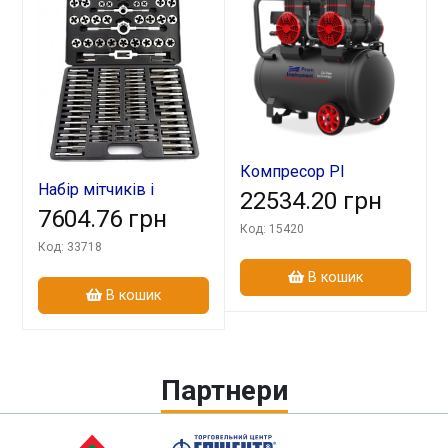
Компресор PI
Набір мітчиків і
2х1450V50-370
22534.20 грн
плашок М2-М18
7604.76 грн
Код: 15420
чемодан 110 пред
Код: 33718
В кошик
В кошик
Партнери