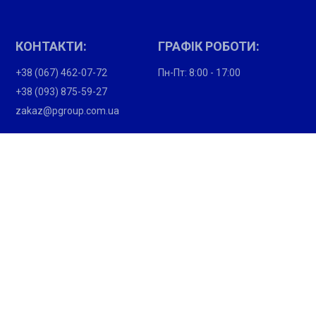
КОНТАКТИ:
ГРАФІК РОБОТИ:
+38 (067) 462-07-72
Пн-Пт: 8:00 - 17:00
+38 (093) 875-59-27
zakaz@pgroup.com.ua
ПОКУПЦЯМ:
Партнери
Вакансії
Підпишіться і отримайте новини про акції та спеціальні
пропозиції
Промінструмент © 2026