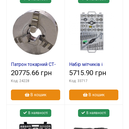
Патрон токарний СТ-
Набір мітчиків і
250 (7100-0035ПИ)
20775.66 грн
плашок М6-М24
5715.90 грн
чемодан 45пред
Код: 24228
Код: 33717
В кошик
В кошик
В наявності
В наявності