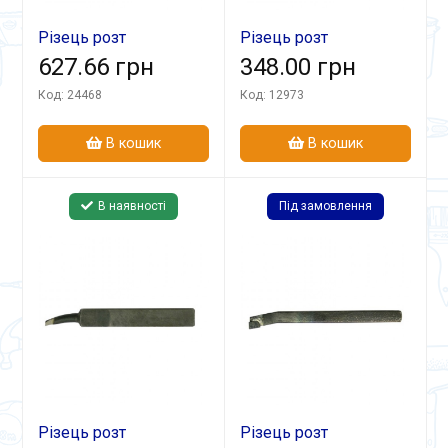
Різець розт
Різець розт
32х25х280 Т5К10 гл
627.66 грн
20х20х170 ВК8 гл.
348.00 грн
Код: 24468
Код: 12973
В кошик
В кошик
В наявності
Під замовлення
Різець розт
Різець розт