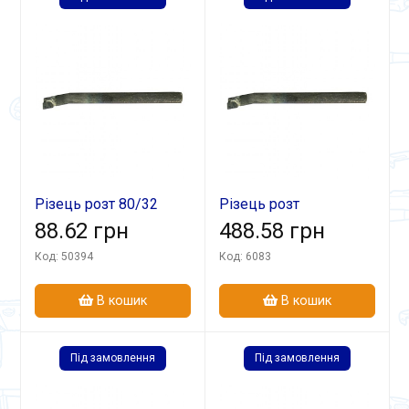
Різець розт 80/32
Різець розт
д-12 ВК8 гл
88.62 грн
25х25х200 ВК8 гл
488.58 грн
Код: 50394
Код: 6083
В кошик
В кошик
Під замовлення
Під замовлення