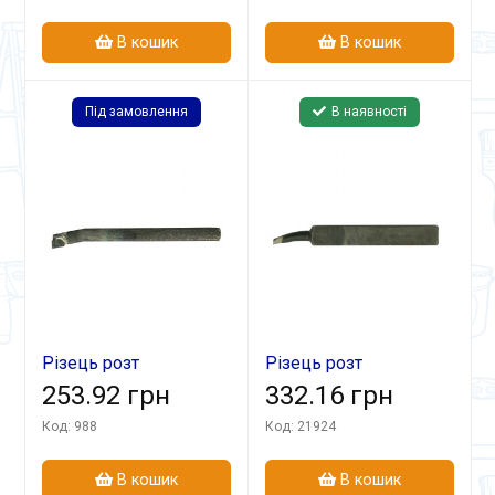
В кошик
В кошик
Під замовлення
В наявності
Різець розт
Різець розт
16х16х140 ВК8 гл.
253.92 грн
25х20х240 ВК8 гл.
332.16 грн
Код: 988
Код: 21924
В кошик
В кошик