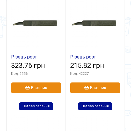
Різець розт
Різець розт
25х16х200 ВК8 гл
323.76 грн
12х12х100 ВК8 гл.
215.82 грн
Код: 9556
Код: 42227
В кошик
В кошик
Під замовлення
Під замовлення