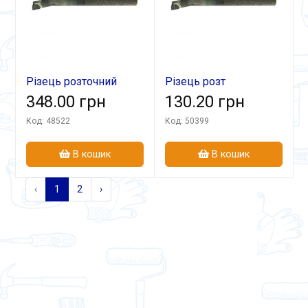
Різець розточний
Різець розт
20х20х170 Т15К6 гл
348.00 грн
18х125х60 ВК8 гл
130.20 грн
Код: 48522
Код: 50399
В кошик
В кошик
‹
1
2
›