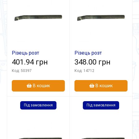
Різець розт
Різець розт
18х110х55 ВК8 гл
401.94 грн
20х20х170 Т5К10 гл
348.00 грн
Код: 50397
Код: 14712
В кошик
В кошик
Під замовлення
Під замовлення