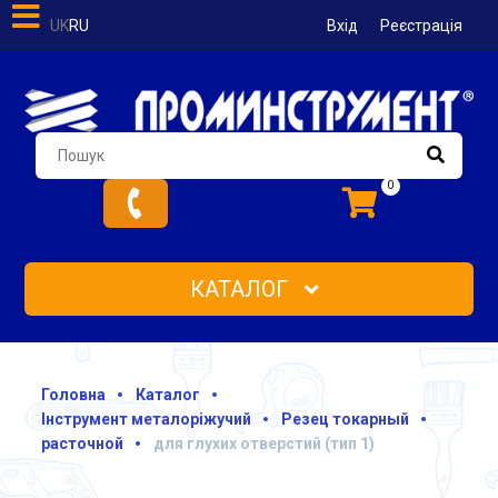
UK
RU
Вхід
Реєстрація
0
КАТАЛОГ
Головна
Каталог
Інструмент металоріжучий
Резец токарный
расточной
для глухих отверстий (тип 1)