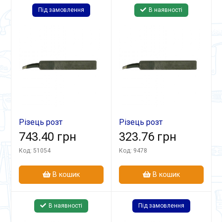
Під замовлення
В наявності
Різець розт
Різець розт
10х10х100 Т5К10 гл.
743.40 грн
25х16х200 Т15К6 гл.
323.76 грн
Код: 51054
Код: 9478
В кошик
В кошик
В наявності
Під замовлення