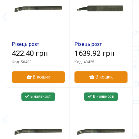
Різець розт
Різець розт
18х140х80 ВК8 гл
422.40 грн
40х32х300 Т5К10 гл
1639.92 грн
Код: 50400
Код: 40425
В кошик
В кошик
В наявності
В наявності