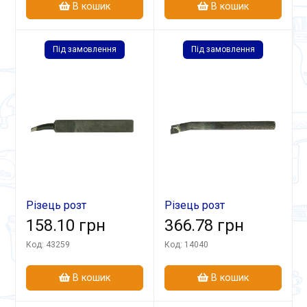
В кошик
В кошик
Під замовлення
Під замовлення
Різець розт
Різець розт
16х12х140 Т5К10 гл.
158.10 грн
20х20х200 Т5К10 гл
366.78 грн
Код: 43259
Код: 14040
В кошик
В кошик