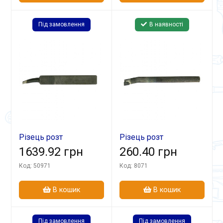
Під замовлення
В наявності
Різець розт
Різець розт
40х32х300 Т15К6 гл
1639.92 грн
16х16х170 ВК8 гл.
260.40 грн
Код: 50971
Код: 8071
В кошик
В кошик
Під замовлення
Під замовлення