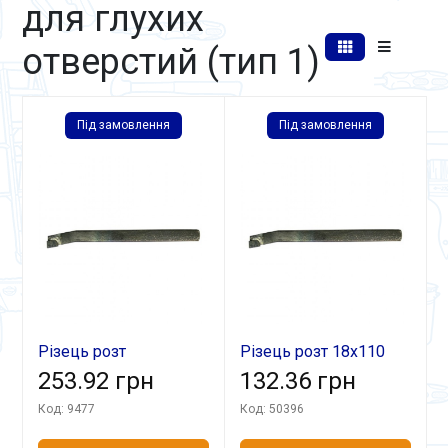
для глухих
отверстий (тип 1)
Під замовлення
Під замовлення
Різець розт
Різець розт 18х110
16х16х140 Т5К10 гл.
253.92 грн
ВК8 гл
132.36 грн
Код: 9477
Код: 50396