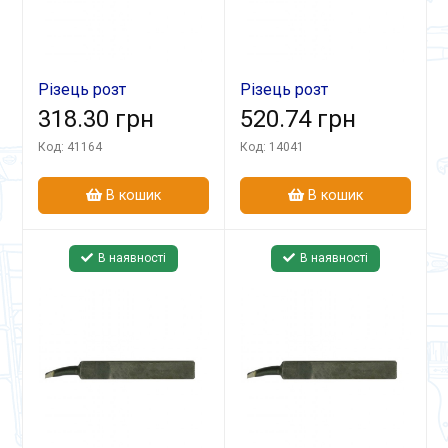
Різець розт
Різець розт
20х20х140 Т15К6 гл.
318.30 грн
25х25х240 ВК8 гл.
520.74 грн
Код: 41164
Код: 14041
В кошик
В кошик
В наявності
В наявності