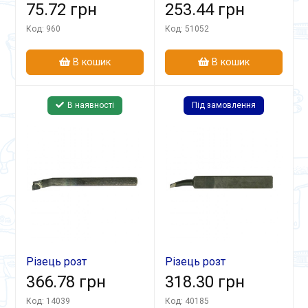
25х16х200 Т15К6 скв
75.72 грн
10х10х100 ВК8 гл.
253.44 грн
спец
Код: 960
Код: 51052
В кошик
В кошик
В наявності
Під замовлення
Різець розт
Різець розт
20х20х200 ВК8 гл
366.78 грн
20х20х140 Т5К10 гл
318.30 грн
Код: 14039
Код: 40185