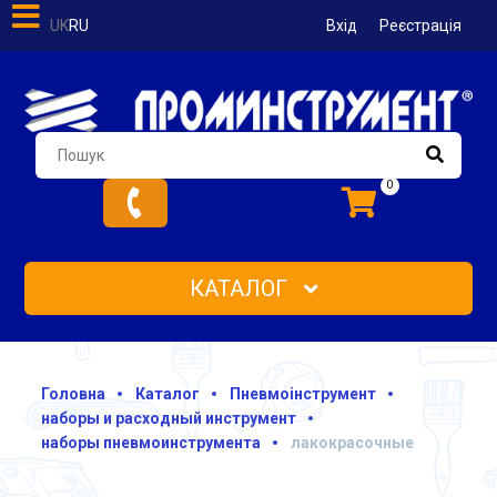
UK
RU
Вхід
Реєстрація
0
КАТАЛОГ
Головна
Каталог
Пневмоінструмент
наборы и расходный инструмент
наборы пневмоинструмента
лакокрасочные