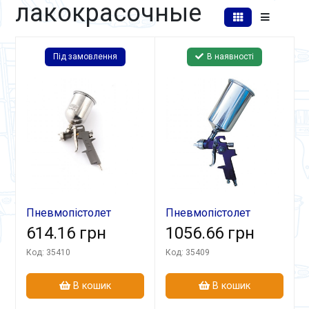
лакокрасочные
Під замовлення
В наявності
Пневмопістолет
Пневмопістолет
ПЛ-162
614.16 грн
ПЛ-970В
1056.66 грн
лакофарбовий
лакофарбовий
Код: 35410
Код: 35409
В кошик
В кошик