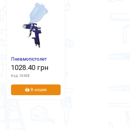
Пневмопістолет
ПЛ-970А
1028.40 грн
лакофарбовий
Код: 35408
В кошик