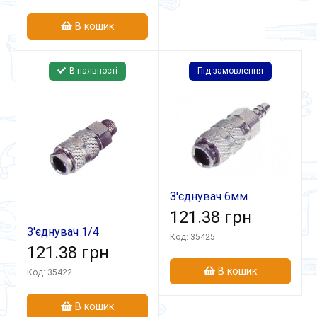
В кошик
В наявності
Під замовлення
З'єднувач 6мм
швидкоз'ємний СБ-3
121.38 грн
З'єднувач 1/4
Код: 35425
швидкоз'ємний СБ-2
121.38 грн
В кошик
Код: 35422
В кошик