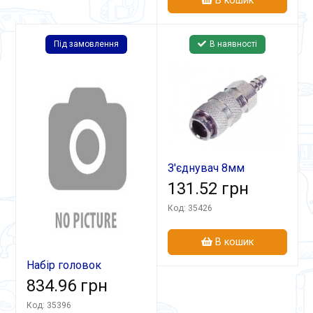
В кошик
Під замовлення
В наявності
З'єднувач 8мм
швидкоз'ємний СБ-3
131.52 грн
Код: 35426
В кошик
Набір головок
ударних НГ-008
834.96 грн
(9,10,11,13,14,17,19,22,24,27)
Код: 35396