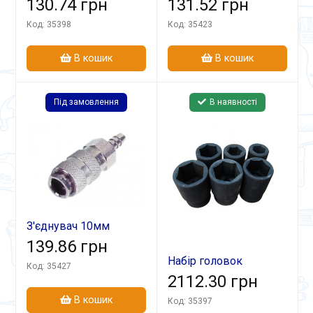
НГШ-001 (1/4,1/8)
130.74 грн
швидкоз'ємний СБ-2
131.52 грн
Код: 35398
Код: 35423
В кошик
В кошик
Під замовлення
В наявності
З'єднувач 10мм
швидкоз'ємний СБ-3
139.86 грн
Набір головок
Код: 35427
ударних НГ-003
2112.30 грн
(22,24,32,35,38,41)
В кошик
Код: 35397