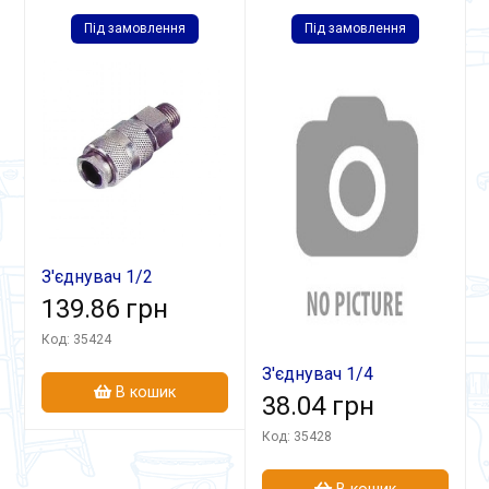
Під замовлення
Під замовлення
З'єднувач 1/2
швидкоз'ємний СБ-2
139.86 грн
Код: 35424
З'єднувач 1/4
В кошик
швидкоз'ємний СБ-4
38.04 грн
(к-т з 2 шт)
Код: 35428