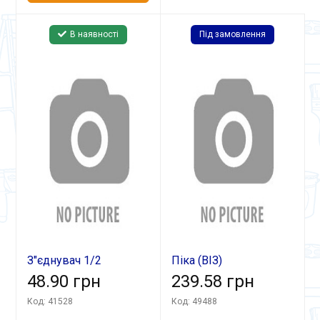
В наявності
Під замовлення
З"єднувач 1/2
Піка (ВІЗ)
швидкоз'ємний СБ-4
48.90 грн
239.58 грн
Код: 41528
Код: 49488