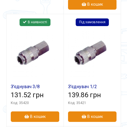
В кошик
В наявності
Під замовлення
З'єднувач 3/8
З'єднувач 1/2
швидкоз'ємний СБ-1
131.52 грн
швидкоз'ємний СБ-1
139.86 грн
Код: 35420
Код: 35421
В кошик
В кошик