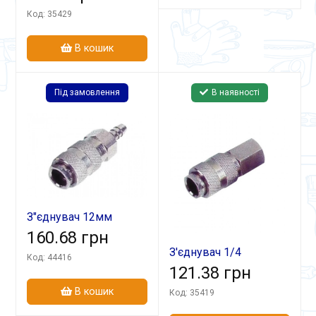
(к-т з 2 шт)
Код: 35429
В кошик
Під замовлення
В наявності
З"єднувач 12мм
швидкоз'ємний СБ-3
160.68 грн
З'єднувач 1/4
Код: 44416
швидкоз'ємний СБ-1
121.38 грн
В кошик
Код: 35419