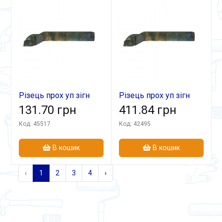
Різець прох уп зігн
Різець прох уп зігн
16х16х150 ВК8
131.70 грн
32х25х170 Т15К6
411.84 грн
Код: 45517
Код: 42495
В кошик
В кошик
‹
1
2
3
4
›