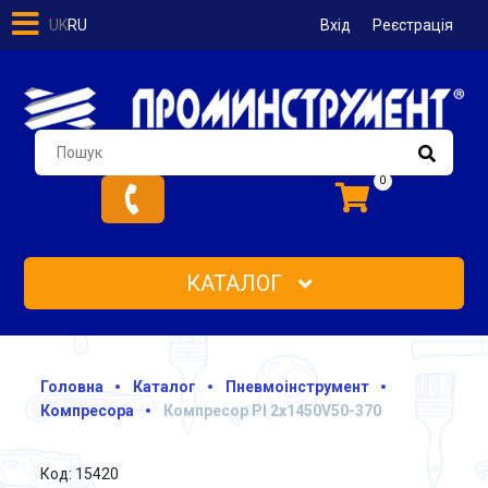
UK
RU
Вхід
Реєстрація
0
КАТАЛОГ
Головна
Каталог
Пневмоінструмент
Компресора
Компресор PI 2х1450V50-370
Код: 15420