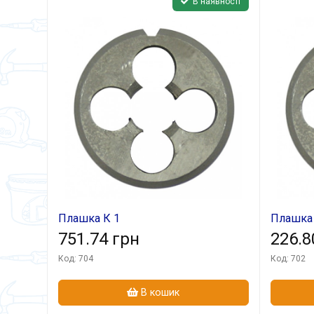
В наявності
Плашка К 1
Плашка К
751.74 грн
226.8
Код: 704
Код: 702
В кошик