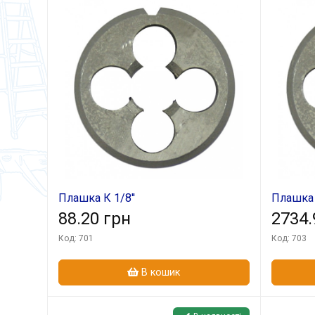
Плашка К 1/8''
Плашка К
88.20 грн
2734.
Код: 701
Код: 703
В кошик