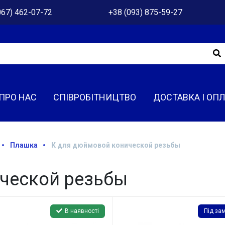
067) 462-07-72
+38 (093) 875-59-27
ПРО НАС
СПІВРОБІТНИЦТВО
ДОСТАВКА І ОП
Плашка
К для дюймовой конической резьбы
ческой резьбы
В наявності
Під за