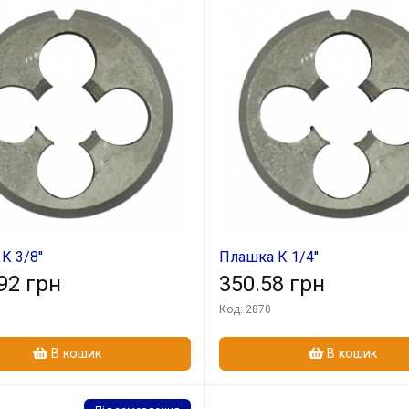
 3/8''
Плашка К 1/4''
92 грн
350.58 грн
Код: 2870
В кошик
В кошик