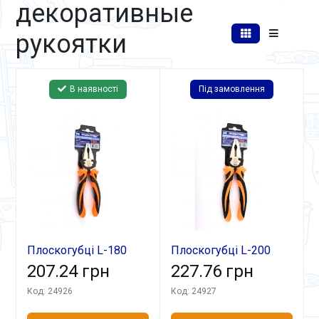
декоративные
рукоятки
В наявності
Під замовлення
Плоскогубці L-180
Плоскогубці L-200
комбіновані
207.24 грн
комбіновані
227.76 грн
Код: 24926
Код: 24927