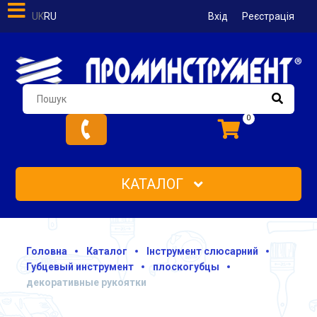
UK
RU
Вхід
Реєстрація
0
КАТАЛОГ
Головна
Каталог
Інструмент слюсарний
Губцевый инструмент
плоскогубцы
декоративные рукоятки