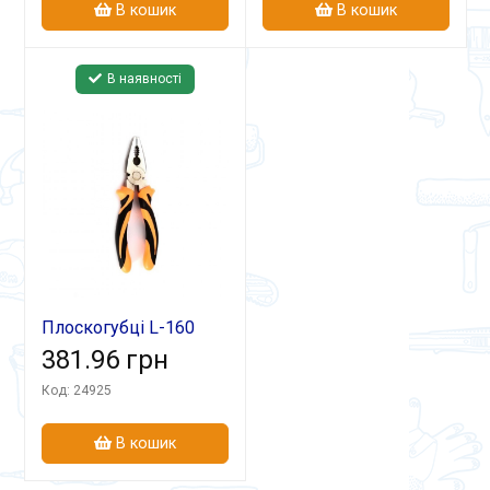
В кошик
В кошик
В наявності
Плоскогубці L-160
комбіновані
381.96 грн
Код: 24925
В кошик