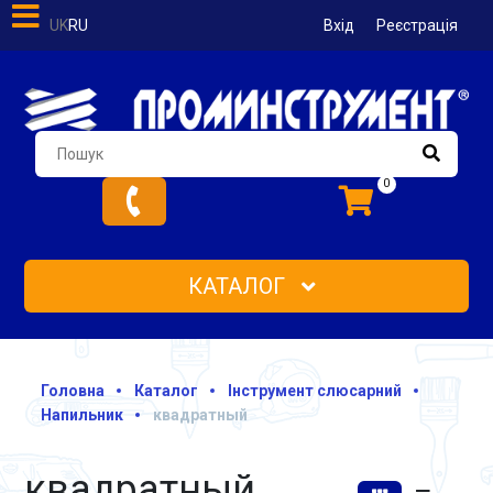
UK
RU
Вхід
Реєстрація
0
КАТАЛОГ
Головна
Каталог
Інструмент слюсарний
Напильник
квадратный
квадратный