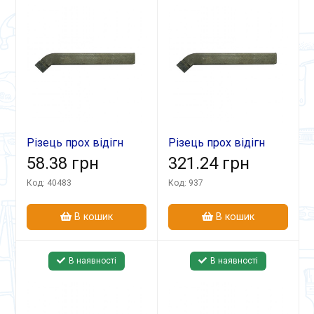
Різець прох відігн
Різець прох відігн
20х12х125 Т30К4
58.38 грн
25х20х140 ВК8
321.24 грн
Код: 40483
Код: 937
В кошик
В кошик
В наявності
В наявності