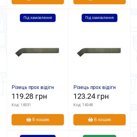
Під замовлення
Під замовлення
Різець прох відігн
Різець прох відігн
20х12х125 Т15К6
119.28 грн
16х12х100 Т15К6
123.24 грн
Код: 14031
Код: 14048
В кошик
В кошик