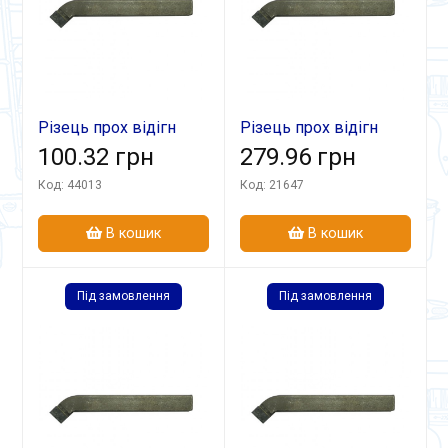
Різець прох відігн
Різець прох відігн
16х12х100 Т15К6 лів
100.32 грн
32х20х170 ВК8 В
279.96 грн
Код: 44013
Код: 21647
В кошик
В кошик
Під замовлення
Під замовлення