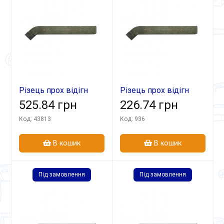
Різець прох відігн
Різець прох відігн
40х25х200 Т15К6 лів
525.84 грн
25х16х140 Т5К10
226.74 грн
Код: 43813
Код: 936
В кошик
В кошик
Під замовлення
Під замовлення