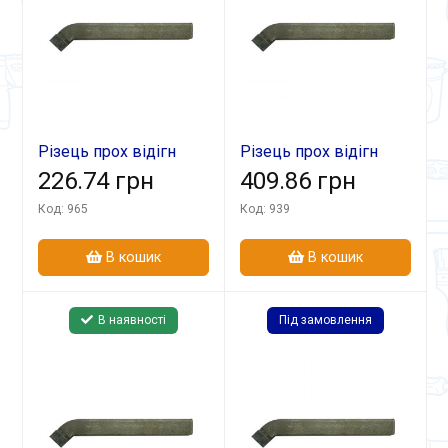
Різець прох відігн
Різець прох відігн
25х16х140 Т15К6
226.74 грн
32х20х170 ВК8
409.86 грн
Код: 965
Код: 939
В кошик
В кошик
В наявності
Під замовлення