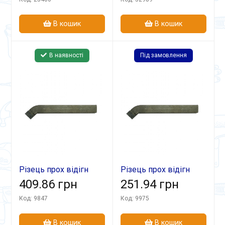
В кошик
В кошик
В наявності
Під замовлення
Різець прох відігн
Різець прох відігн
32х20х170 Т5К10
409.86 грн
25х16х140 Т15К6 лів
251.94 грн
Код: 9847
Код: 9975
В кошик
В кошик