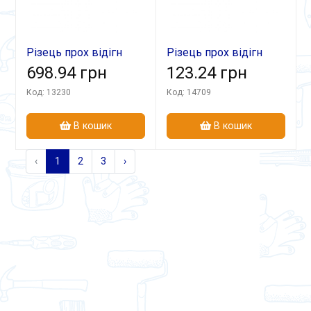
Різець прох відігн
Різець прох відігн
40х25х200 Т5К10
698.94 грн
16х12х100 ВК8
123.24 грн
Код: 13230
Код: 14709
В кошик
В кошик
‹
1
2
3
›