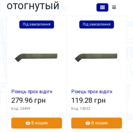
отогнутый
Під замовлення
Під замовлення
Різець прох відігн
Різець прох відігн
32х20х170 Т15К6 В
279.96 грн
20х12х125 Т5К10
119.28 грн
Код: 24499
Код: 14032
В кошик
В кошик