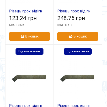
Різець прох відігн
Різець прох відігн
16х12х100 Т5К10
123.24 грн
16х16х120 ВК8
248.76 грн
Код: 13835
Код: 49619
В кошик
В кошик
Під замовлення
Під замовлення
Різець прох відігн
Різець прох відігн