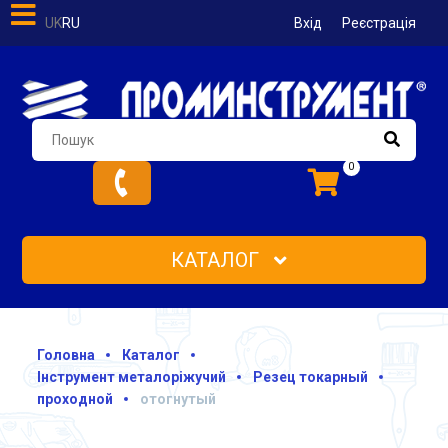
UK
RU
Вхід
Реєстрація
0
КАТАЛОГ
Головна
Каталог
Інструмент металоріжучий
Резец токарный
проходной
отогнутый