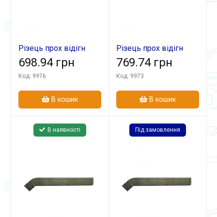
Різець прох відігн
Різець прох відігн
40х25х200 ВК8
698.94 грн
40х25х200 Т5К10 лів
769.74 грн
Код: 9976
Код: 9973
В кошик
В кошик
В наявності
Під замовлення