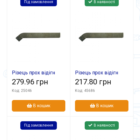
Під замовлення
В наявності
Різець прох відігн
Різець прох відігн
32х20х170 Т5К10 В
279.96 грн
20х16х120 ВК8
217.80 грн
Код: 25046
Код: 45686
В кошик
В кошик
Під замовлення
В наявності