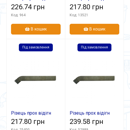
25х16х140 ВК8
226.74 грн
20х16х120 Т5К10
217.80 грн
Код: 964
Код: 13521
В кошик
В кошик
Під замовлення
Під замовлення
Різець прох відігн
Різець прох відігн
20х16х120 Т15К6
217.80 грн
30х25х160 Т15К6
239.58 грн
Код: 25400
Код: 52989