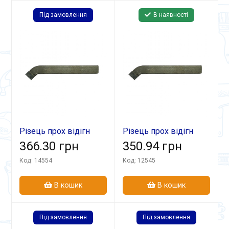
Під замовлення
В наявності
Різець прох відігн
Різець прох відігн
25х16х140 Т30К4
366.30 грн
25х20х170 Т5К10
350.94 грн
Код: 14554
Код: 12545
В кошик
В кошик
Під замовлення
Під замовлення