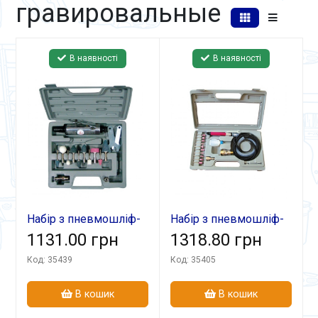
гравировальные
В наявності
В наявності
Набір з пневмошліф-
Набір з пневмошліф-
грав машиною НГ-907
1131.00 грн
грав машиною
1318.80 грн
НГ-010К (з гнучк
Код: 35439
Код: 35405
валом)
В кошик
В кошик