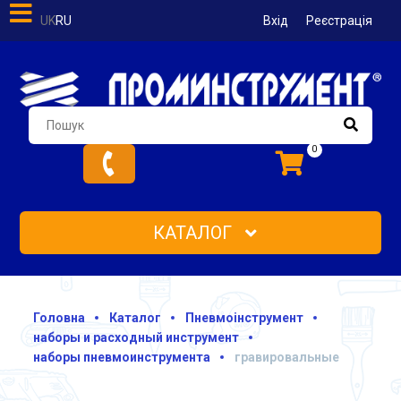
UK
RU
Вхід
Реєстрація
0
КАТАЛОГ
Головна
Каталог
Пневмоінструмент
наборы и расходный инструмент
наборы пневмоинструмента
гравировальные