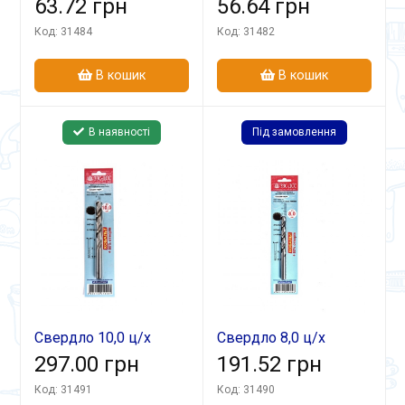
середня серія
63.72 грн
середня серія
56.64 грн
Р6М5К5 А1 в блістері
Р6М5К5 А1в блістері
Код: 31484
Код: 31482
В кошик
В кошик
В наявності
Під замовлення
Свердло 10,0 ц/х
Свердло 8,0 ц/х
середня серія
297.00 грн
середня серія
191.52 грн
Р6М5К5 А1 в блістері
Р6М5К5 А1в блістері
Код: 31491
Код: 31490