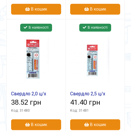
В кошик
В кошик
В наявності
В наявності
Свердло 2,0 ц/х
Свердло 2,5 ц/х
середня серія
38.52 грн
середня серія
41.40 грн
Р6М5К5 А1в блістері
Р6М5К5 А1в блістері
Код: 31480
Код: 31481
В кошик
В кошик