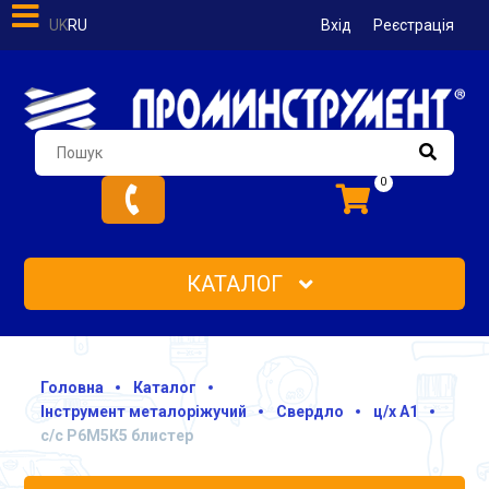
UK
RU
Вхід
Реєстрація
0
КАТАЛОГ
Головна
Каталог
Інструмент металоріжучий
Свердло
ц/х А1
с/с Р6М5К5 блистер