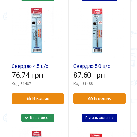
Свердло 4,5 ц/х
Свердло 5,0 ц/х
середня серія
76.74 грн
середня серія
87.60 грн
Р6М5К5 А1 в блістері
Р6М5К5 А1 в блістері
Код: 31487
Код: 31488
В кошик
В кошик
В наявності
Під замовлення