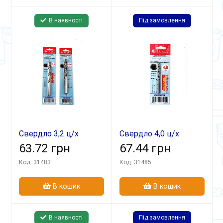
В наявності
Під замовлення
Свердло 3,2 ц/х
Свердло 4,0 ц/х
середня серія
63.72 грн
середня серія
67.44 грн
Р6М5К5 А1в блістері
Р6М5К5 А1в блістері
Код: 31483
Код: 31485
В кошик
В кошик
В наявності
Під замовлення