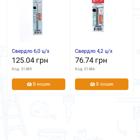
Свердло 6,0 ц/х
Свердло 4,2 ц/х
середня серія
125.04 грн
середня серія
76.74 грн
Р6М5К5 А1 в блістері
Р6М5К5 А1в блістері
Код: 31489
Код: 31486
В кошик
В кошик