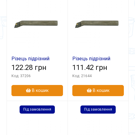
Різець підрізний
Різець підрізний
відігн 20х12х125 ВК8
122.28 грн
відігн 25х16х140
111.42 грн
Т15К6 В
Код: 37206
Код: 21644
В кошик
В кошик
Під замовлення
Під замовлення