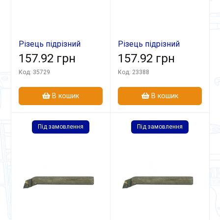
Різець підрізний
Різець підрізний
відігн 20х16х120 ВК8
157.92 грн
відігн 20х16х120
157.92 грн
Т15К6
Код: 35729
Код: 23388
В кошик
В кошик
Під замовлення
Під замовлення