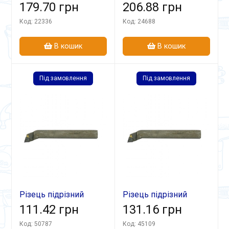
відігн 25х16х140
179.70 грн
відігн 32х20х170
206.88 грн
Т5К10 лів
Т15К6 В
Код: 22336
Код: 24688
В кошик
В кошик
Під замовлення
Під замовлення
Різець підрізний
Різець підрізний
відігн 25х16х140
111.42 грн
відігн 25х16х140
131.16 грн
ВК6М
Т30К4
Код: 50787
Код: 45109