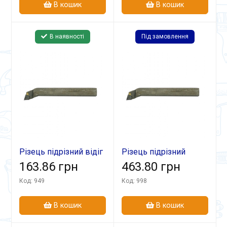
В кошик
В кошик
В наявності
Під замовлення
Різець підрізний відіг
Різець підрізний
25х16х140 Т15К6
163.86 грн
відігн 32х25х170
463.80 грн
Т5К10
Код: 949
Код: 998
В кошик
В кошик