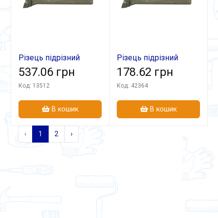
Різець підрізний
Різець підрізний
відігн 40х25х200
537.06 грн
відігн 25х20х140 ВК8
178.62 грн
Т15К6
лів
Код: 13512
Код: 42364
В кошик
В кошик
‹
1
2
›