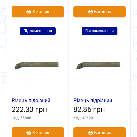
В кошик
В кошик
Під замовлення
Під замовлення
Різець підрізний
Різець підрізний
відігн 32х20х170
222.30 грн
відігн 16х10х110 ВК8
82.86 грн
Т30К4
Код: 55808
Код: 49620
В кошик
В кошик