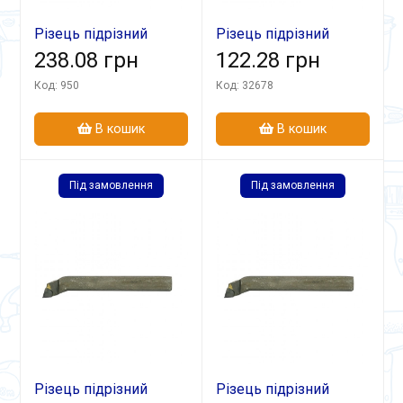
Різець підрізний
Різець підрізний
відігн 25х20х140 ВК8
238.08 грн
відігн 16х12х100
122.28 грн
Т5К10
Код: 950
Код: 32678
В кошик
В кошик
Під замовлення
Під замовлення
Різець підрізний
Різець підрізний