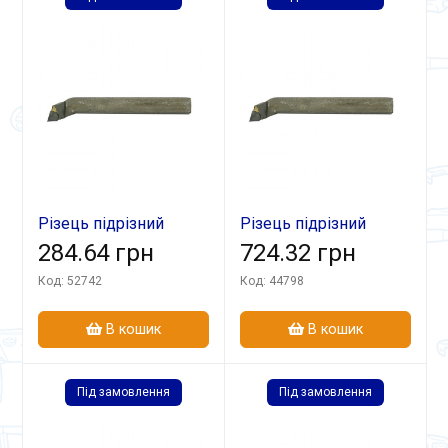
Різець підрізний
Різець підрізний
32х20х170 Т5К10 лів
284.64 грн
відігн 40х25х200
724.32 грн
Т5К10 лів
Код: 52742
Код: 44798
В кошик
В кошик
Під замовлення
Під замовлення