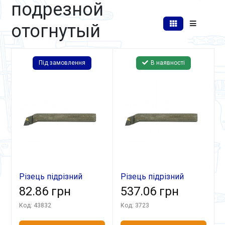
подрезной
отогнутый
Під замовлення
В наявності
Різець підрізний
Різець підрізний
відігн 16х10х100
82.86 грн
відігн 40х25х200 ВК8
537.06 грн
Т5К10
Код: 43832
Код: 3723