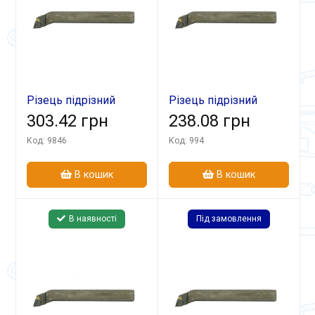
Різець підрізний
Різець підрізний
відігн 32х20х170
303.42 грн
відігн 25х20х140
238.08 грн
Т15К6
Т15К6
Код: 9846
Код: 994
В кошик
В кошик
В наявності
Під замовлення