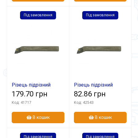
Під замовлення
Під замовлення
Різець підрізний
Різець підрізний
відігн 25х16х140 ВК8
179.70 грн
відігн 16х10х100
82.86 грн
лів
Т15К6
Код: 41717
Код: 42543
В кошик
В кошик
Під замовлення
Під замовлення