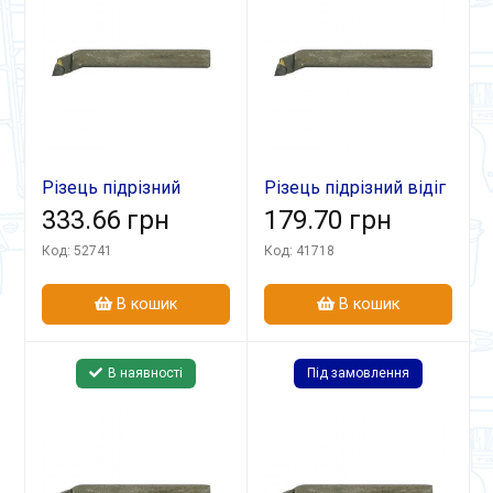
Різець підрізний
Різець підрізний відіг
відігн 32х20х170 ВК8
333.66 грн
25х16х140 Т15К6 лів
179.70 грн
лів
Код: 52741
Код: 41718
В кошик
В кошик
В наявності
Під замовлення