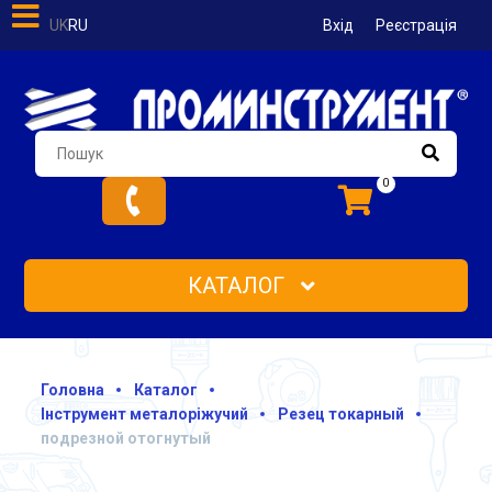
UK
RU
Вхід
Реєстрація
0
КАТАЛОГ
Головна
Каталог
Інструмент металоріжучий
Резец токарный
подрезной отогнутый