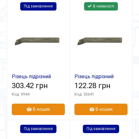
Під замовлення
В наявності
Різець підрізний
Різець підрізний
відігн 32х20х170 ВК8
303.42 грн
відігн 16х12х100 ВК8
122.28 грн
Код: 9944
Код: 35641
В кошик
В кошик
Під замовлення
Під замовлення